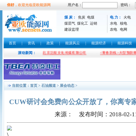
你好
，欢迎光临亚欧能源网
用户名：
密码：
煤 炭：
焦炭
电煤
电 力：
火电
煤层气
煤化工
运销
水电
核电
建设监理
农电
电网
首页
|
资讯
|
政策
|
能源风云
|
能源经济
|
能源科技
题词勉励职工
滚动新闻：
北京泛能文化传媒有限公司
<青春防线>大型预防青少年
当前位置：
首页
>
石油频道
>
展会动态
>
CUW研讨会免费向公众开放了，你离专
来源： 发布时间：2018-02-11 1