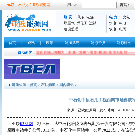
你好
，欢迎光临亚欧能源网
用户名：
密码：
煤 炭：
焦炭
电煤
电 力：
火电
煤层气
煤化工
运销
水电
核电
建设监理
农电
电网
首页
|
资讯
|
政策
|
能源风云
|
能源经济
|
能源科技
滚动新闻：
四川宜宾石城山嗨翻天：好摄+“混帐”+电影+酷跑+激情水战 耶——
当前位置：
首页
>
石油频道
>
国内资讯
>
中石化中原石油工程西南市场喜获2
来源：亚欧能源网 发布时间：2018-02-07 16
亚欧
能源网
：
2月6日，从中石化涪陵页岩气勘探开发有限公司42
原西南钻井分公司70117队、中石化中原钻井一公司70225队，在